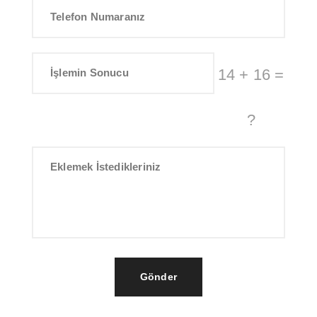
14 + 16 =
?